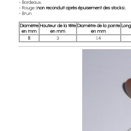
- Bordeaux,
- Rouge (
non reconduit après épuisement des stocks
),
- Brun.
Diamètre
Hauteur de la tête
Diamètre de la pointe
Long
en mm
en mm
en mm
11
3
1,4