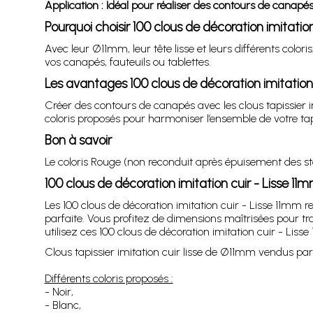
Application : Idéal pour réaliser des contours de canapés, 
Pourquoi choisir 100 clous de décoration imitation
Avec leur Ø11mm, leur tête lisse et leurs différents color
vos canapés, fauteuils ou tablettes.
Les avantages 100 clous de décoration imitation 
Créer des contours de canapés avec les clous tapissier imi
coloris proposés pour harmoniser l’ensemble de votre tap
Bon à savoir
Le coloris Rouge (non reconduit après épuisement des stock
100 clous de décoration imitation cuir - Lisse 1
Les 100 clous de décoration imitation cuir - Lisse 11mm re
parfaite. Vous profitez de dimensions maîtrisées pour trav
utilisez ces 100 clous de décoration imitation cuir - Lisse
Clous tapissier imitation cuir lisse de Ø11mm vendus par
Différents coloris proposés :
- Noir,
- Blanc,