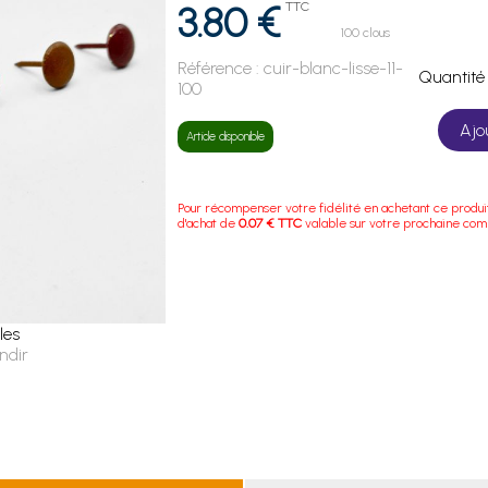
3.80 €
TTC
100 clous
Référence :
cuir-blanc-lisse-11-
Quanti
100
Ajo
Article disponible
Pour récompenser votre fidélité en achetant ce produi
d'achat de
0.07 € TTC
valable sur votre prochaine co
les
ndir