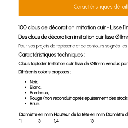
Caractéristiques détail
100 clous de décoration imitation cuir - Lisse 
Des clous de décoration imitation cuir lisse Ø11m
Pour vos projets de tapisserie et de contours soignés, l
Caractéristiques techniques :
Clous tapissier imitation cuir lisse de Ø11mm vendus par
Différents coloris proposés :
Noir,
Blanc,
Bordeaux,
Rouge (non reconduit après épuisement des stocks
Brun.
Diamètre
en mm
Hauteur de la tête
en mm
Diamètre de
11
3
1,4
13