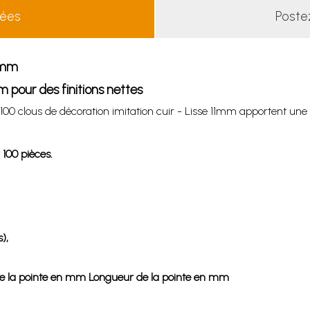
lées
Poste
11mm
m pour des finitions nettes
es 100 clous de décoration imitation cuir - Lisse 11mm apportent u
 100 pièces.
),
 la pointe
en mm
Longueur de la pointe
en mm