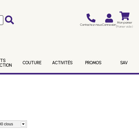
Mon panier
Contactez-nous
Connexion
(Panier vide)
ITS
COUTURE
ACTIVITÉS
PROMOS
SAV
ECTION
00 clous