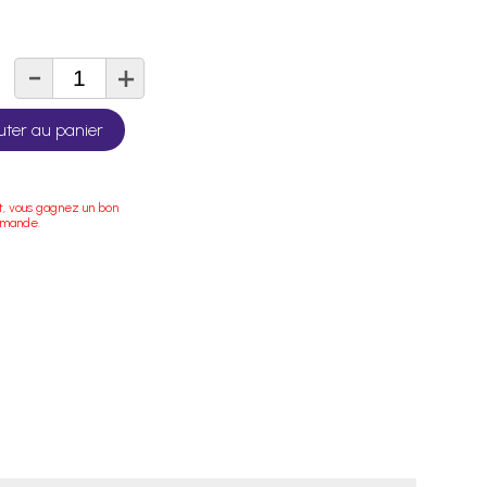
-
+
té
uter au panier
t, vous gagnez un bon
mmande.