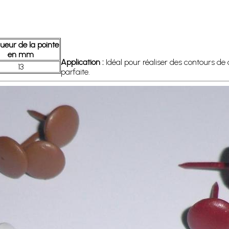
ueur de la pointe
en mm
Application :
Idéal pour réaliser des contours de c
13
parfaite.