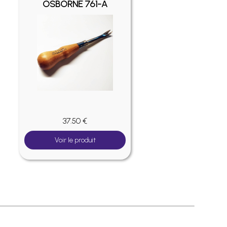
OSBORNE 761-A
37.50 €
Voir le produit