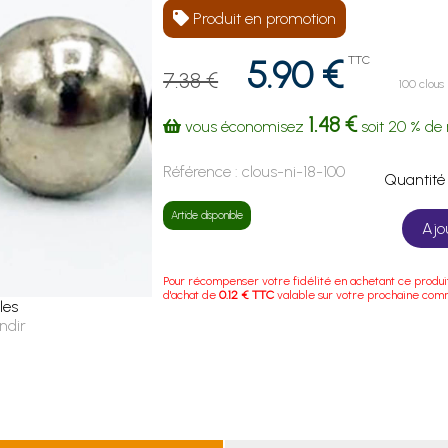
Produit en promotion
5.90 €
TTC
7.38 €
100 clous
1.48 €
vous économisez
soit
20 %
de 
Référence :
clous-ni-18-100
Quanti
Article disponible
Ajo
Pour récompenser votre fidélité en achetant ce produi
d'achat de
0.12 € TTC
valable sur votre prochaine co
les
ndir