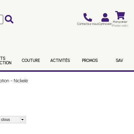
Mon panier
Contactez-nous
Connexion
(Panier vide)
ITS
COUTURE
ACTIVITÉS
PROMOS
SAV
ECTION
tion - Nickelé
0 clous