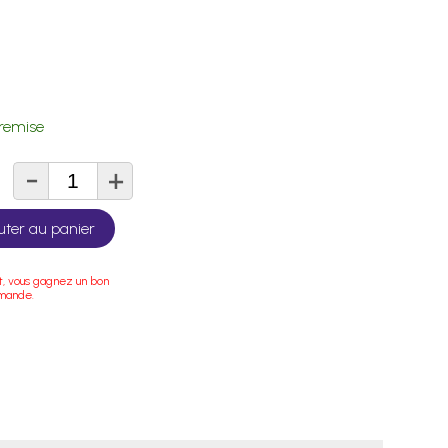
remise
-
+
té
uter au panier
t, vous gagnez un bon
mmande.