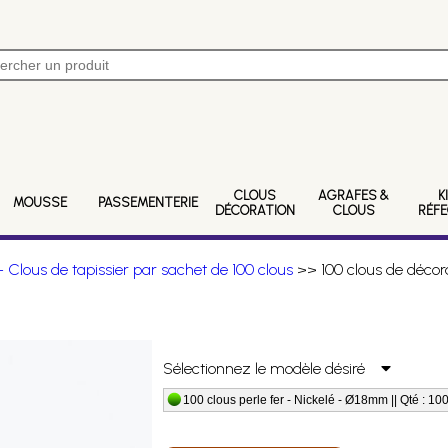
CLOUS
AGRAFES &
K
MOUSSE
PASSEMENTERIE
DÉCORATION
CLOUS
RÉF
 Clous de tapissier par sachet de 100 clous
>> 100 clous de décora
Sélectionnez le modèle désiré
100 clous perle fer - Nickelé - Ø18mm || Qté : 10