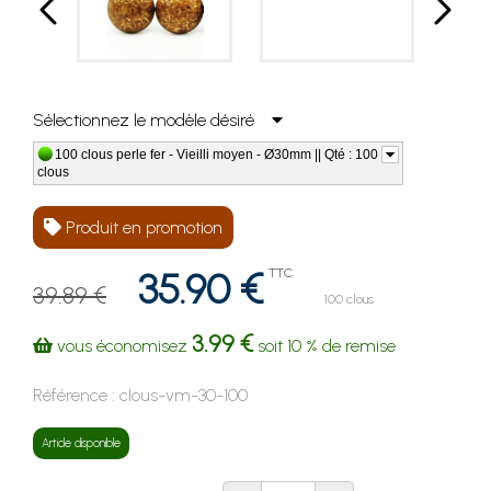
Sélectionnez le modèle désiré
100 clous perle fer - Vieilli moyen - Ø30mm || Qté : 100
clous
Produit en promotion
35.90 €
TTC
39.89 €
100 clous
3.99 €
vous économisez
soit
10 %
de remise
Référence :
clous-vm-30-100
Article disponible