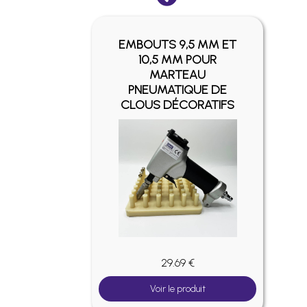
EMBOUTS 9,5 MM ET
SIER
10,5 MM POUR
ANTÉ
MARTEAU
ON
PNEUMATIQUE DE
CLOUS DÉCORATIFS
29.69 €
Voir le produit