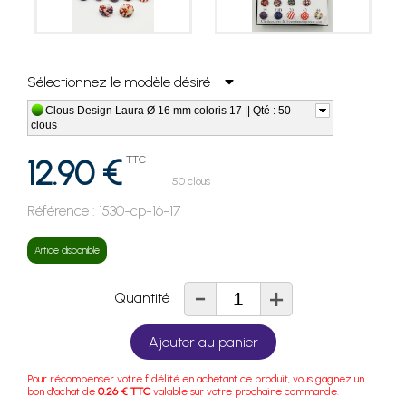
Sélectionnez le modèle désiré
Clous Design Laura Ø 16 mm coloris 17 || Qté : 50
clous
12.90 €
TTC
50 clous
Référence :
1530-cp-16-17
Article disponible
-
+
Quantité
Ajouter au panier
Pour récompenser votre fidélité en achetant ce produit, vous gagnez un
bon d'achat de
0.26 € TTC
valable sur votre prochaine commande.