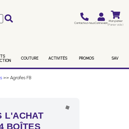
Mon panier
Contactez-nous
Connexion
(Panier vide)
ITS
COUTURE
ACTIVITÉS
PROMOS
SAV
ECTION
s
>> Agrafes FB
 L'ACHAT
4 BOÎTES