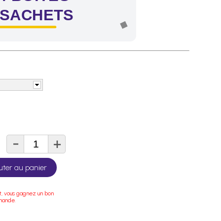
 SACHETS
-
+
té
uter au panier
t, vous gagnez un bon
mande.