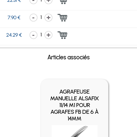
22.31 €
1
7.90 €
1
24.29 €
Articles associés
AGRAFEUSE
MANUELLE ALSAFIX
11/14 M1 POUR
AGRAFES FB DE 6 À
14MM