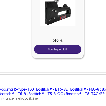
51.61 €
Voir le produit
- Rocama 16-type-T50 ;
Bostitch ® - ET5-8E ;
Bostitch ® - H30-8 ;
Bo
Bostitch ® - T5-8 ;
Bostitch ® - T5-8-OC ;
Bostitch ® - T5-TACKER 
en France métropolitaine