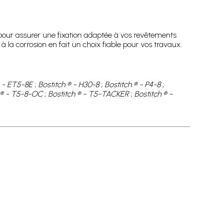
pour assurer une fixation adaptée à vos revêtements
à la corrosion en fait un choix fiable pour vos travaux.
® - ET5-8E
;
Bostitch ® - H30-8
;
Bostitch ® - P4-8
;
 ® - T5-8-OC
;
Bostitch ® - T5-TACKER
;
Bostitch ® -