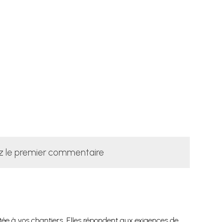
z le premier commentaire
ptée à vos chantiers. Elles répondent aux exigences de