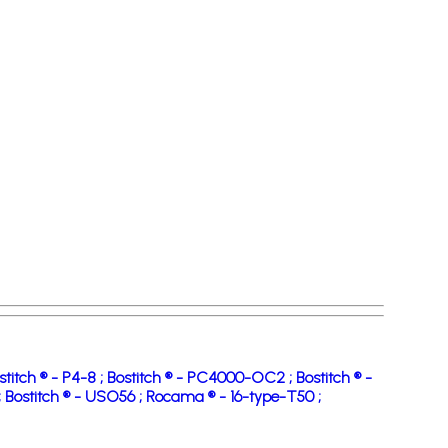
stitch ® - P4-8 ;
Bostitch ® - PC4000-OC2 ;
Bostitch ® -
;
Bostitch ® - USO56 ;
Rocama ® - 16-type-T50 ;