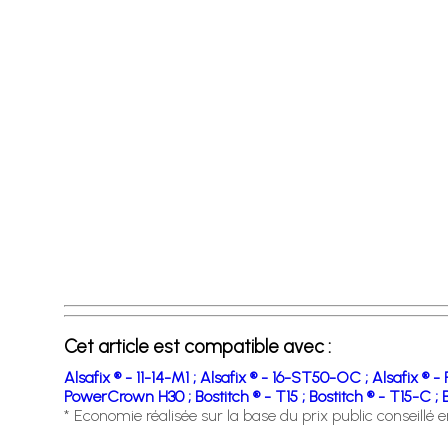
Cet article est compatible avec :
Alsafix ® - 11-14-M1 ;
Alsafix ® - 16-ST50-OC ;
Alsafix ® 
PowerCrown H30 ;
Bostitch ® - T15 ;
Bostitch ® - T15-C ;
* Economie réalisée sur la base du prix public conseillé 