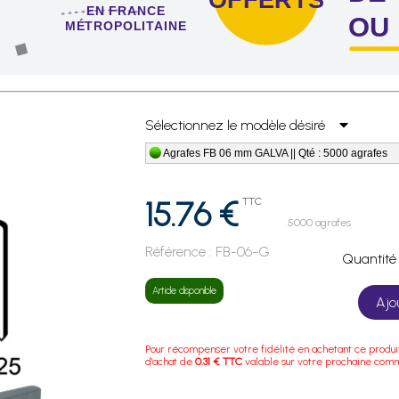
EN FRANCE
OU
MÉTROPOLITAINE
 de 4 sachets ou boîtes d'agrafes ou de pointes !
Sélectionnez le modèle désiré
Agrafes FB 06 mm GALVA || Qté : 5000 agrafes
15.76 €
TTC
5000 agrafes
Référence :
FB-06-G
Quanti
Article disponible
Ajo
Pour récompenser votre fidélité en achetant ce produi
d'achat de
0.31 € TTC
valable sur votre prochaine com