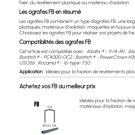
fixer, du revêtement plastique au matériau d'isolation.
Les agrafes FB en résumé
Les agrafes FB combinent un type d’agrafes FB, une larg
plastiques, matériaux d'isolation, moquettes et tuyaux on
Choisissez les agrafes FB pour réaliser vos projets de f
Compatibilités des agrafes FB
Cet article est compatible avec :
Alsafix ® - 11-14-M1
;
Als
Bostitch ® - PC4000-OC2
;
Bostitch ® - PowerCrown H3
USO56
;
Rocama ® - 16-type-T50
.
Application :
Idéales pour la fixation de revêtements plas
Achetez vos FB au meilleur prix
Idéales pour la fixation de
matériaux d'isolation, moqu