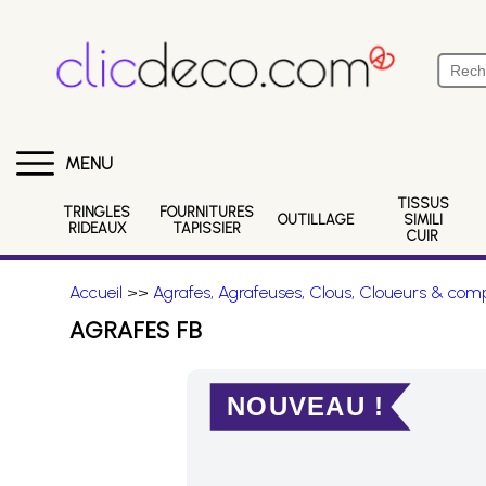
MENU
TISSUS
TRINGLES
FOURNITURES
OUTILLAGE
SIMILI
RIDEAUX
TAPISSIER
CUIR
Accueil
>>
Agrafes, Agrafeuses, Clous, Cloueurs & comp
AGRAFES FB
NOUVEAU !