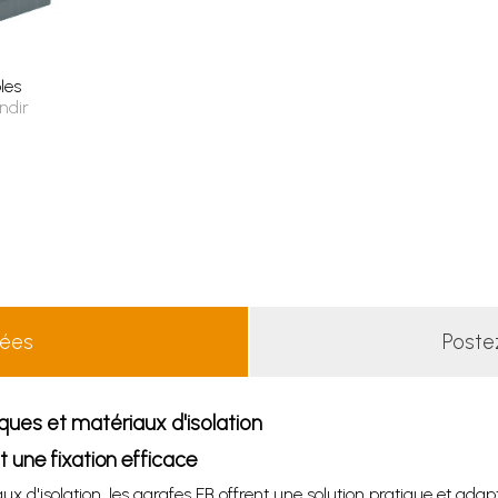
les
ndir
lées
Poste
ques et matériaux d'isolation
t une fixation efficace
x d'isolation, les agrafes FB offrent une solution pratique et ada