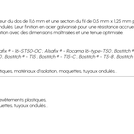
eur du dos de 11,6 mm et une section du fil de 0,5 mm x 1,25 mm 
dulés. Leur finition en acier galvanisé pour une résistance accrue 
ixation avec des dimensions maîtrisées et une tenue optimisée.
afix ® - 16-ST50-OC
;
Alsafix ® - Rocama 16-type-T50
;
Bostitch 
0
;
Bostitch ® - T15
;
Bostitch ® - T15-C
;
Bostitch ® - T5-8
;
Bostitch
tiques, matériaux d'isolation, moquettes, tuyaux ondulés...
 revêtements plastiques,
ettes, tuyaux ondulés...