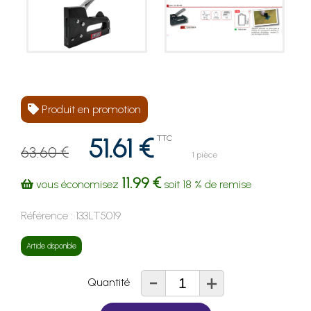
Produit en promotion
51.61 €
TTC
63.60 €
1 pièce
11.99 €
vous économisez
soit
18 %
de remise
Référence :
133LT5019
Article disponible
-
+
Quantité