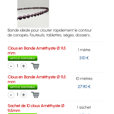
Bande idéale pour clouter rapidement le contour
de canapés, fauteuils, tablettes, sièges, dossiers...
Clous en Bande Améthyste Ø 9,5
1 mètre
mm
3.10 €
1
Clous en Bande Améthyste Ø 9,5
10 mètres
mm
27.90 €
1
Sachet de 10 clous Améthyste Ø
1 sachet
9,5mm