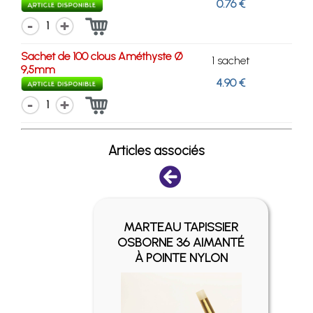
0.76 €
1
Sachet de 100 clous Améthyste Ø
1 sachet
9,5mm
4.90 €
1
Articles associés
MARTEAU TAPISSIER
PE
OSBORNE 36 AIMANTÉ
À POINTE NYLON