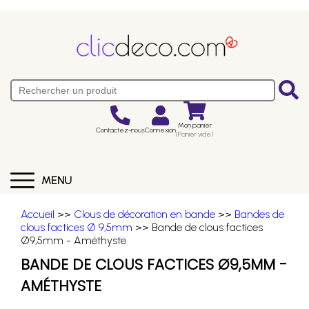
Mon panier
Contactez-nous
Connexion
(Panier vide)
MENU
Accueil
>>
Clous de décoration en bande
>>
Bandes de
clous factices Ø 9,5mm
>> Bande de clous factices
Ø9,5mm - Améthyste
BANDE DE CLOUS FACTICES Ø9,5MM -
AMÉTHYSTE