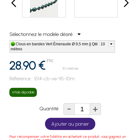
Sélectionnez le modèle désiré
Clous en bandes Vert Émeraude Ø 9,5 mm || Qté : 10
mètres
28.90 €
TTC
10 mètres
Référence :
1514-cb-ve-95-10m
Article disponible
-
+
Quantité
Ajouter au panier
Pour récompenser votre fidélité en achetant ce produit, vous gagnez un