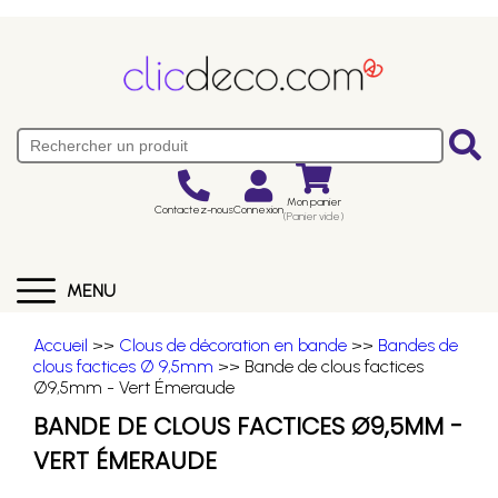
Mon panier
Contactez-nous
Connexion
(Panier vide)
MENU
Accueil
>>
Clous de décoration en bande
>>
Bandes de
clous factices Ø 9,5mm
>> Bande de clous factices
Ø9,5mm - Vert Émeraude
BANDE DE CLOUS FACTICES Ø9,5MM -
VERT ÉMERAUDE