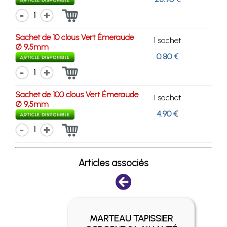
1
Sachet de 10 clous Vert Émeraude
1 sachet
Ø 9,5mm
0.80 €
1
Sachet de 100 clous Vert Émeraude
1 sachet
Ø 9,5mm
4.90 €
1
Articles associés
MARTEAU TAPISSIER
PE