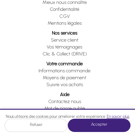
Mieux nous connaître
Confidentialité
CGV
Mentions légales
Nos services
Service client
Vos témoignages
Clic & Collect (DRIVE)
Votre commande
Informations commande
Moyens de paiement
Suivre vos achats
Aide
Contactez nous
Mot de passe oublié
Je me rétracte
Nous utilisons des cookies pour améliorer votre expérience.
En savoir plus
Accepter
Refuser
Je me rétracte