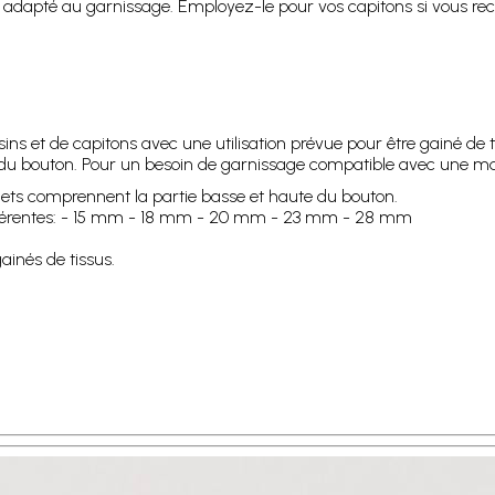
en adapté au garnissage. Employez-le pour vos capitons si vous re
ns et de capitons avec une utilisation prévue pour être gainé de tis
te du bouton. Pour un besoin de garnissage compatible avec une m
hets comprennent la partie basse et haute du bouton.
ifférentes: - 15 mm - 18 mm - 20 mm - 23 mm - 28 mm
inés de tissus.