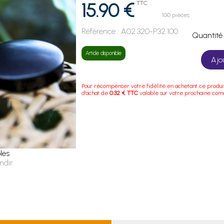
15.90 €
TTC
100 pièces
Référence :
A02.320-P32.100
Quanti
Article disponible
Ajo
Pour récompenser votre fidélité en achetant ce produi
d'achat de
0.32 € TTC
valable sur votre prochaine co
les
ndir