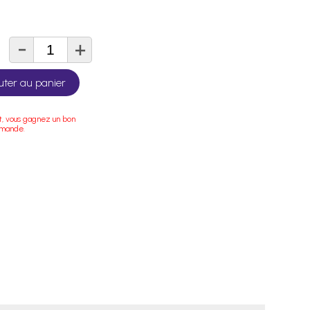
-
+
té
uter au panier
t, vous gagnez un bon
mmande.