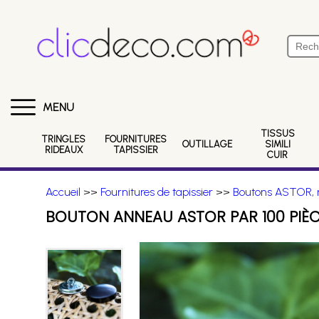
MENU
TISSUS
TRINGLES
FOURNITURES
OUTILLAGE
SIMILI
RIDEAUX
TAPISSIER
CUIR
Accueil
>>
Fournitures de tapissier
>>
Boutons ASTOR, m
BOUTON ANNEAU ASTOR PAR 100 PIÈ