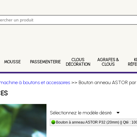
CLOUS
AGRAFES &
K
MOUSSE
PASSEMENTERIE
DÉCORATION
CLOUS
RÉF
achine à boutons et accessoires
>> Bouton anneau ASTOR par 
CES
Sélectionnez le modèle désiré
Bouton à anneau ASTOR P32 (20mm) || Qté : 10