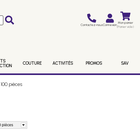
Mon panier
Contactez-nous
Connexion
(Panier vide)
ITS
COUTURE
ACTIVITÉS
PROMOS
SAV
ECTION
100 pièces
0 pièces