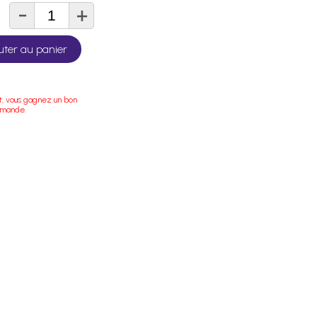
-
+
té
uter au panier
t, vous gagnez un bon
mmande.