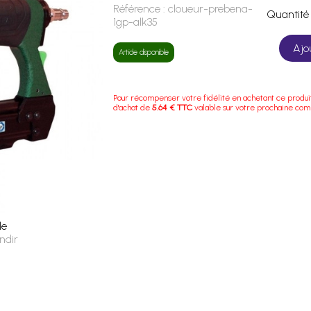
Référence :
cloueur-prebena-
Quanti
1gp-alk35
Ajo
Article disponible
Pour récompenser votre fidélité en achetant ce produi
d'achat de
5.64 € TTC
valable sur votre prochaine co
le
ndir