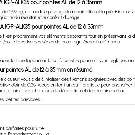
NA 1GP-ALK35 pour pointes AL de 12 à 35mm
0,97 kg, ce modèle privilégie la maniabilité et la précision lors 
ualité du résultat et le confort d’usage.
A 1GP-ALK35 pour pointes AL de 12 à 35mm
 fixer proprement vos éléments décoratifs tout en préservant la dis
l/coup favorise des séries de pose régulières et maîtrisées.
es lors de l’appui sur la surface, et le poussoir sans réglages sim
r pointes AL de 12 à 35mm en résumé
cloueur vous aide à réaliser des fixations soignées avec des poin
ion d’air de 0,36 l/coup en font un outil pratique pour enchaîner
ptimiser vos chantiers de décoration et de menuiserie fine.
, petites parcloses …
ont parfaites pour une
serie, l'encadrement ou la