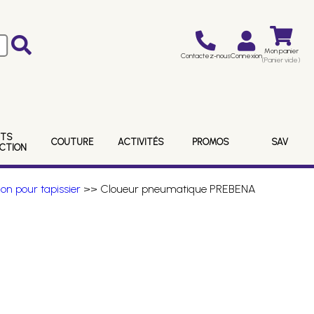
Mon panier
Contactez-nous
Connexion
(Panier vide)
ITS
COUTURE
ACTIVITÉS
PROMOS
SAV
ECTION
on pour tapissier
>> Cloueur pneumatique PREBENA