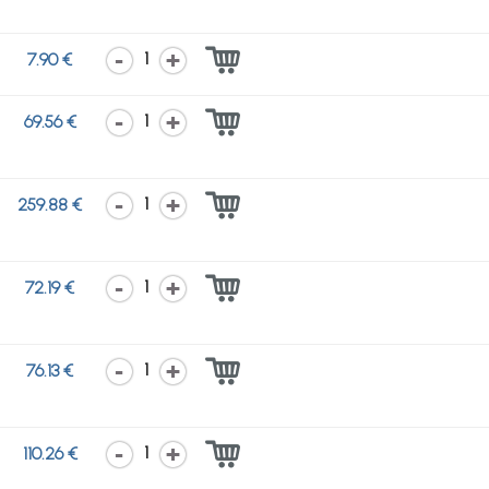
1
7.90 €
1
69.56 €
1
259.88 €
1
72.19 €
1
76.13 €
1
110.26 €