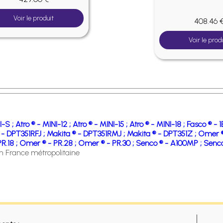
Voir le produit
408.46 
Voir le prod
I-S ;
Atro ® - MINI-12 ;
Atro ® - MINI-15 ;
Atro ® - MINI-18 ;
Fasco ® - 
 - DPT351RFJ ;
Makita ® - DPT351RMJ ;
Makita ® - DPT351Z ;
Omer ® 
R.18 ;
Omer ® - PR.28 ;
Omer ® - PR.30 ;
Senco ® - A100MP ;
Senc
en France métropolitaine