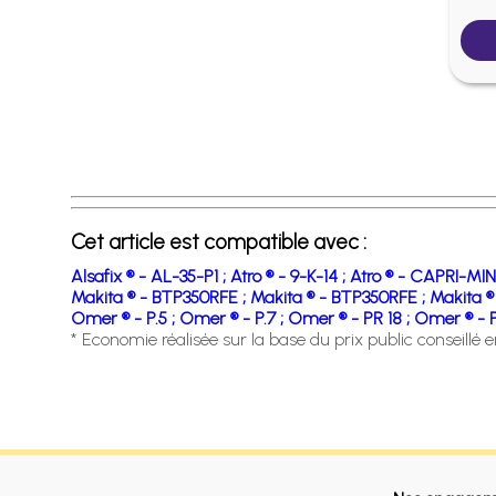
Cet article est compatible avec :
Alsafix ® - AL-35-P1 ;
Atro ® - 9-K-14 ;
Atro ® - CAPRI-MIN
Makita ® - BTP350RFE ;
Makita ® - BTP350RFE ;
Makita ®
Omer ® - P.5 ;
Omer ® - P.7 ;
Omer ® - PR 18 ;
Omer ® - P
* Economie réalisée sur la base du prix public conseillé 