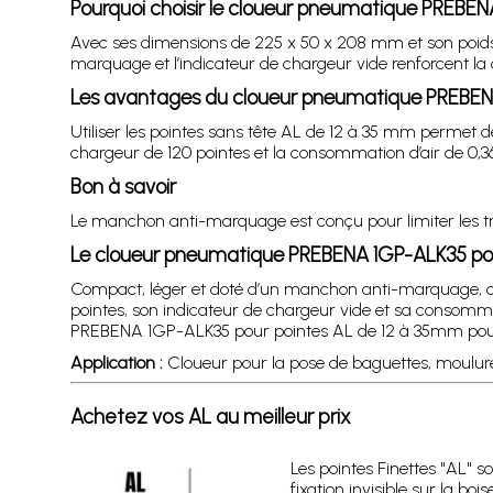
Pourquoi choisir le cloueur pneumatique PREBE
Avec ses dimensions de 225 x 50 x 208 mm et son poids de 
marquage et l’indicateur de chargeur vide renforcent la q
Les avantages du cloueur pneumatique PREBEN
Utiliser les pointes sans tête AL de 12 à 35 mm permet de
chargeur de 120 pointes et la consommation d’air de 0,36 
Bon à savoir
Le manchon anti-marquage est conçu pour limiter les trac
Le cloueur pneumatique PREBENA 1GP-ALK35 pou
Compact, léger et doté d’un manchon anti-marquage, ce 
pointes, son indicateur de chargeur vide et sa consommat
PREBENA 1GP-ALK35 pour pointes AL de 12 à 35mm pour o
Application :
Cloueur pour la pose de baguettes, moulures
Achetez vos AL au meilleur prix
Les pointes Finettes "AL" s
fixation invisible sur la boi