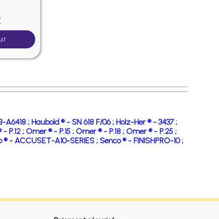
€
uit
1B-A6418 ;
Haubold ® - SN 618 F/06 ;
Holz-Her ® - 3437 ;
- P.12 ;
Omer ® - P.15 ;
Omer ® - P.18 ;
Omer ® - P.25 ;
o ® - ACCUSET-A10-SERIES ;
Senco ® - FINISHPRO-10 ;