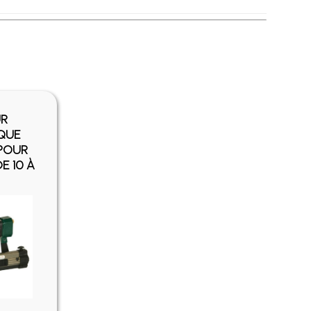
UR
QUE
 POUR
E 10 À