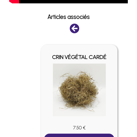
Articles associés
AL
CRIN VÉGÉTAL CARDÉ
ND
7.50 €