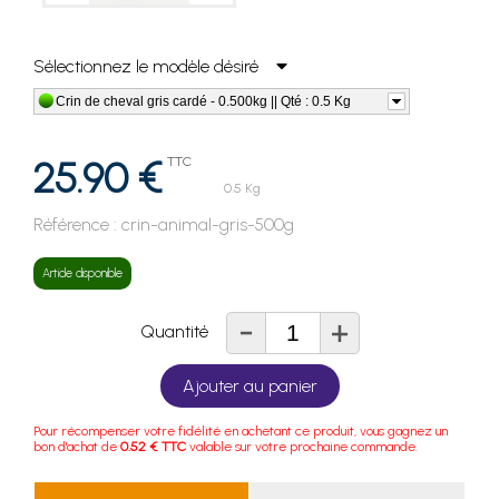
Sélectionnez le modèle désiré
Crin de cheval gris cardé - 0.500kg || Qté : 0.5 Kg
25.90 €
TTC
0.5 Kg
Référence :
crin-animal-gris-500g
Article disponible
-
+
Quantité
Ajouter au panier
Pour récompenser votre fidélité en achetant ce produit, vous gagnez un
bon d'achat de
0.52 € TTC
valable sur votre prochaine commande.