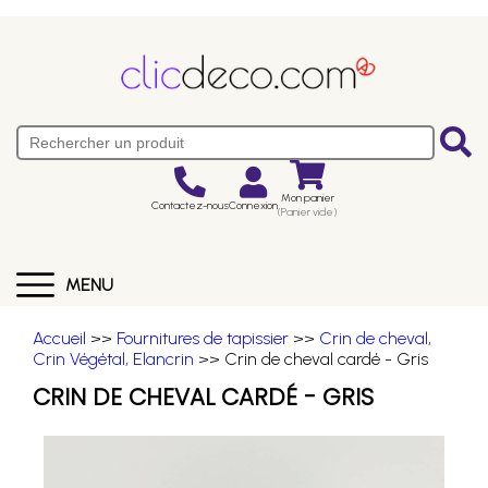
Mon panier
Contactez-nous
Connexion
(Panier vide)
MENU
Accueil
>>
Fournitures de tapissier
>>
Crin de cheval,
Crin Végétal, Elancrin
>> Crin de cheval cardé - Gris
CRIN DE CHEVAL CARDÉ - GRIS