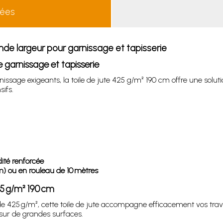
lées
ande largeur pour garnissage et tapisserie
e garnissage et tapisserie
ssage exigeants, la toile de jute 425 g/m² 190 cm offre une solutio
sifs.
dité renforcée
 ou en rouleau de 10 mètres
425 g/m² 190 cm
e 425 g/m², cette toile de jute accompagne efficacement vos tra
sur de grandes surfaces.