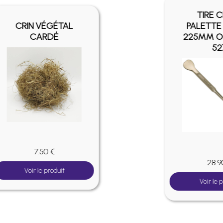
TIRE CRIN À TROU
200MM OSBORNE
360
8.50 €
Voir le produit