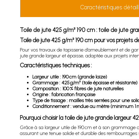
Caractéristiques détail
Toile de jute 425 g/m² 190 cm : toile de jute gr
Toile de jute 425 g/m² 190 cm pour vos projets d
Pour vos travaux de tapisserie d’ameublement et de garni
jute grande largeur et épaisse, adaptée aux projets inten
Caractéristiques techniques :
Largeur utile : 190 cm (grande laize)
Grammage : 425 g/m² (toile épaisse et résistante)
Composition : 100 % fibres de jute naturelles
Origine : fabrication française
Type de tissage : mailles très serrées pour une soli
Conditionnement : vendue au mètre (minimum 1 m)
Pourquoi choisir la toile de jute grande largeur 
Grâce à sa largeur utile de 190 cm et à son grammage d
assurant une tenue solide et durable des rembourrages 