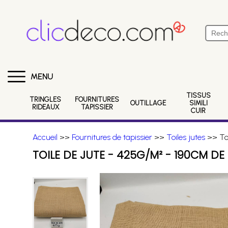
MENU
TISSUS
TRINGLES
FOURNITURES
OUTILLAGE
SIMILI
RIDEAUX
TAPISSIER
CUIR
Accueil
>>
Fournitures de tapissier
>>
Toiles jutes
>> Toi
TOILE DE JUTE - 425G/M² - 190CM D