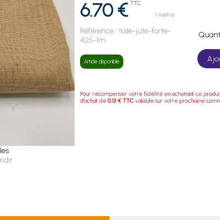
6.70 €
TTC
1 mètre
Référence :
toile-jute-forte-
Quan
425-1m
Ajo
Article disponible
Pour récompenser votre fidélité en achetant ce produi
d'achat de
0.13 € TTC
valable sur votre prochaine com
les
ndir