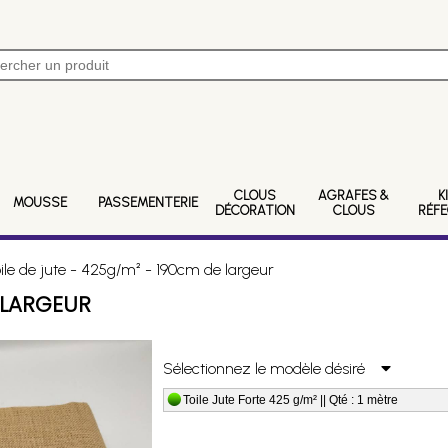
CLOUS
AGRAFES &
K
MOUSSE
PASSEMENTERIE
DÉCORATION
CLOUS
RÉF
le de jute - 425g/m² - 190cm de largeur
E LARGEUR
Sélectionnez le modèle désiré
Toile Jute Forte 425 g/m² || Qté : 1 mètre