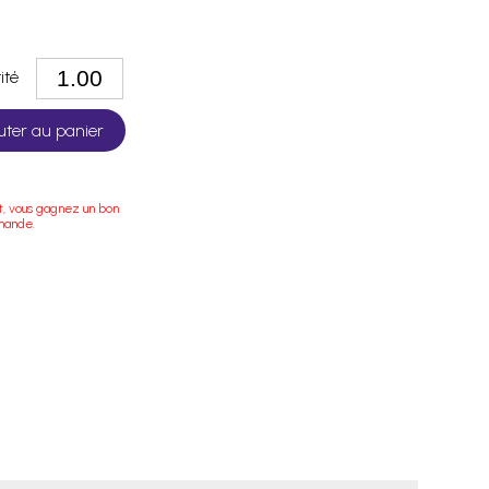
tité
uter au panier
t, vous gagnez un bon
mande.