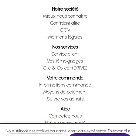
Notre société
Mieux nous connaître
Confidentialité
CGV
Mentions légales
Nos services
Service client
Vos témoignages
Clic & Collect (DRIVE)
Votre commande
Informations commande
Moyens de paiement
Suivre vos achats
Aide
Contactez nous
Mot de passe oublié
Je me rétracte
Nous utilisons des cookies pour améliorer votre expérience.
En savoir plus