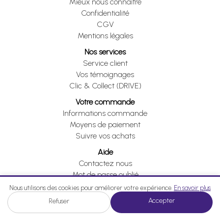
Mieux nous connaître
Confidentialité
CGV
Mentions légales
Nos services
Service client
Vos témoignages
Clic & Collect (DRIVE)
Votre commande
Informations commande
Moyens de paiement
Suivre vos achats
Aide
Contactez nous
Mot de passe oublié
Je me rétracte
Nous utilisons des cookies pour améliorer votre expérience.
En savoir plus
Accepter
Refuser
Je me rétracte