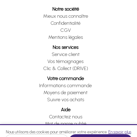
Notre société
Mieux nous connaître
Confidentialité
CGV
Mentions légales
Nos services
Service client
Vos témoignages
Clic & Collect (DRIVE)
Votre commande
Informations commande
Moyens de paiement
Suivre vos achats
Aide
Contactez nous
Mot de passe oublié
Je me rétracte
Nous utilisons des cookies pour améliorer votre expérience.
En savoir plus