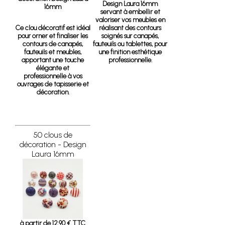
Design Laura 16mm
16mm
servant à embellir et
valoriser vos meubles en
Ce clou décoratif est idéal
réalisant des contours
pour orner et finaliser les
soignés sur canapés,
contours de canapés,
fauteuils ou tablettes, pour
fauteuils et meubles,
une finition esthétique
apportant une touche
professionnelle.
élégante et
professionnelle à vos
ouvrages de tapisserie et
décoration.
50 clous de
décoration - Design
Laura 16mm
à partir de 12.90 € TTC