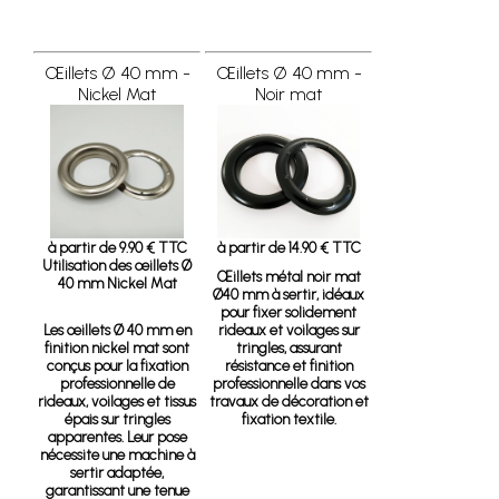
Œillets Ø 40 mm -
Œillets Ø 40 mm -
Nickel Mat
Noir mat
à partir de 9.90 € TTC
à partir de 14.90 € TTC
Utilisation des œillets Ø
Œillets métal noir mat
40 mm Nickel Mat
Ø40 mm à sertir, idéaux
pour fixer solidement
Les œillets Ø 40 mm en
rideaux et voilages sur
finition nickel mat sont
tringles, assurant
conçus pour la fixation
résistance et finition
professionnelle de
professionnelle dans vos
rideaux, voilages et tissus
travaux de décoration et
épais sur tringles
fixation textile.
apparentes. Leur pose
nécessite une machine à
sertir adaptée,
garantissant une tenue