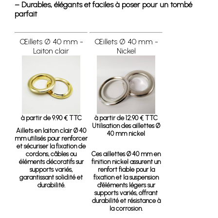
– Durables, élégants et faciles à poser pour un tombé
parfait
Œillets Ø 40 mm -
Œillets Ø 40 mm -
Laiton clair
Nickel
à partir de 9.90 € TTC
à partir de 12.90 € TTC
Utilisation des aillettes Ø
Aillets en laiton clair Ø 40
40 mm nickel
mm
utilisés pour renforcer
et sécuriser la fixation de
cordons, câbles ou
Ces aillettes Ø 40 mm en
éléments décoratifs sur
finition nickel assurent un
supports variés,
renfort fiable pour la
garantissant solidité et
fixation et la suspension
durabilité.
d’éléments légers sur
supports variés, offrant
durabilité et résistance à
la corrosion.