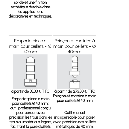
solide et une finition
esthétique durable dans
les applications
décoratives et techniques.
Emporte pièce à
Poinçon et matrice à
main pour œillets - Ø
main pour œillets - Ø
40mm
40mm
à partir de 88.00 € TTC
à partir de 273.50 € TTC
Poinçon et matrice à main
Emporte-pièce à main
pour œillets Ø 40 mm
pour œillets Ø 40 mm
:
outil professionnel conçu
pour percer avec
Outil manuel
précision les trous dans les
indispensable pour poser
tissus ou matériaux légers,
avec précision des œillets
facilitant la pose d’aillets
métalliques de 40 mm,