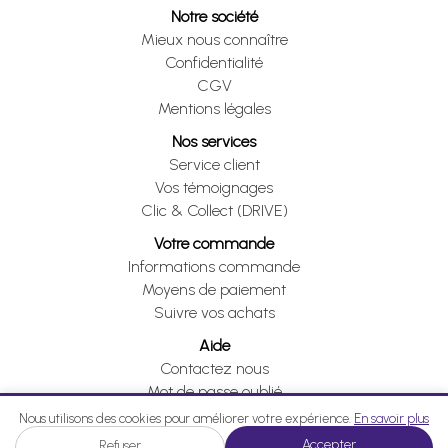
Notre société
Mieux nous connaître
Confidentialité
CGV
Mentions légales
Nos services
Service client
Vos témoignages
Clic & Collect (DRIVE)
Votre commande
Informations commande
Moyens de paiement
Suivre vos achats
Aide
Contactez nous
Mot de passe oublié
Je me rétracte
Nous utilisons des cookies pour améliorer votre expérience.
En savoir plus
Accepter
Refuser