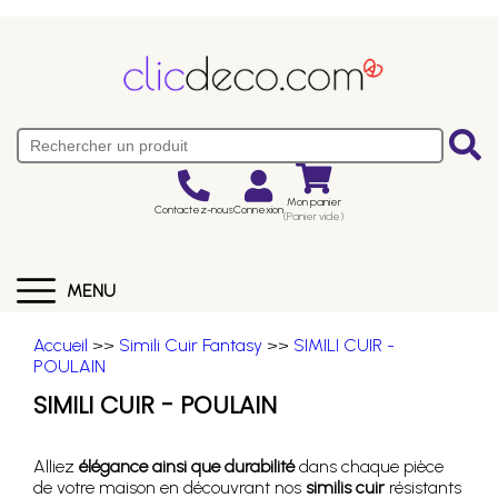
Mon panier
Contactez-nous
Connexion
(Panier vide)
MENU
Accueil
>>
Simili Cuir Fantasy
>>
SIMILI CUIR -
POULAIN
SIMILI CUIR - POULAIN
Alliez
élégance ainsi que durabilité
dans chaque pièce
de votre maison en découvrant nos
similis cuir
résistants