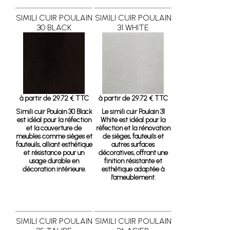
SIMILI CUIR POULAIN
SIMILI CUIR POULAIN
30 BLACK
31 WHITE
à partir de 29.72 € TTC
à partir de 29.72 € TTC
Simili cuir Poulain 30 Black
Le simili cuir Poulain 31
est idéal pour la réfection
White est idéal pour la
et la couverture de
réfection et la rénovation
meubles comme sièges et
de sièges, fauteuils et
fauteuils, alliant esthétique
autres surfaces
et résistance pour un
décoratives, offrant une
usage durable en
finition résistante et
décoration intérieure.
esthétique adaptée à
l’ameublement.
SIMILI CUIR POULAIN
SIMILI CUIR POULAIN