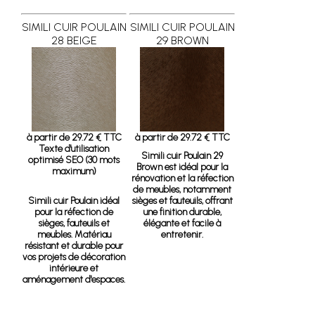
SIMILI CUIR POULAIN
SIMILI CUIR POULAIN
28 BEIGE
29 BROWN
à partir de 29.72 € TTC
à partir de 29.72 € TTC
Texte d'utilisation
Simili cuir Poulain 29
optimisé SEO (30 mots
Brown
est idéal pour la
maximum)
rénovation et la réfection
de meubles, notamment
Simili cuir Poulain idéal
sièges et fauteuils, offrant
pour la réfection de
une finition durable,
sièges, fauteuils et
élégante et facile à
meubles. Matériau
entretenir.
résistant et durable pour
vos projets de décoration
intérieure et
aménagement d'espaces.