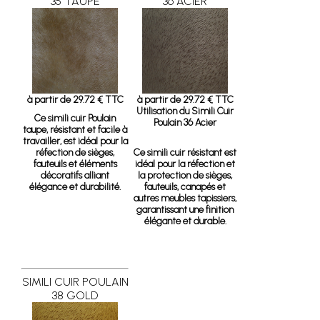
35 TAUPE
36 ACIER
à partir de 29.72 € TTC
à partir de 29.72 € TTC
Utilisation du Simili Cuir
Ce simili cuir Poulain
Poulain 36 Acier
taupe, résistant et facile à
travailler, est idéal pour la
réfection de sièges,
Ce simili cuir résistant est
fauteuils et éléments
idéal pour la réfection et
décoratifs alliant
la protection de sièges,
élégance et durabilité.
fauteuils, canapés et
autres meubles tapissiers,
garantissant une finition
élégante et durable.
SIMILI CUIR POULAIN
38 GOLD