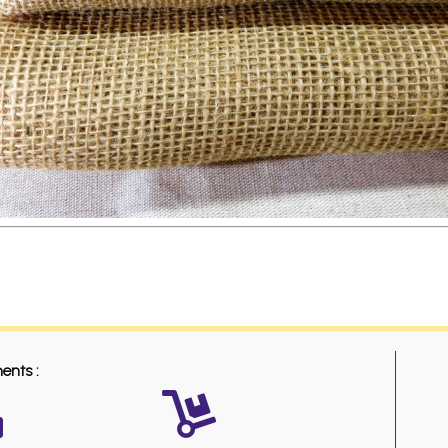
ents :