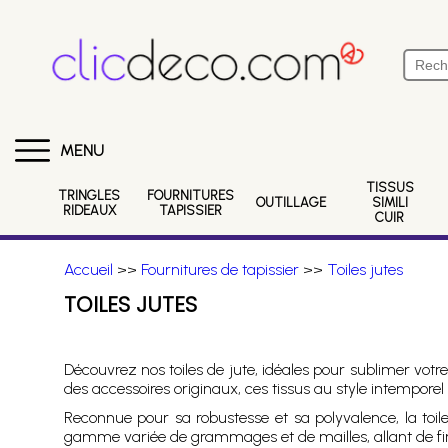
MENU
TISSUS
TRINGLES
FOURNITURES
OUTILLAGE
SIMILI
RIDEAUX
TAPISSIER
CUIR
Accueil
>>
Fournitures de tapissier
>>
Toiles jutes
TOILES JUTES
Découvrez nos toiles de jute, idéales pour sublimer votre
des accessoires originaux, ces tissus au style intempo
Reconnue pour sa robustesse et sa polyvalence, la toil
gamme variée de grammages et de mailles, allant de fines