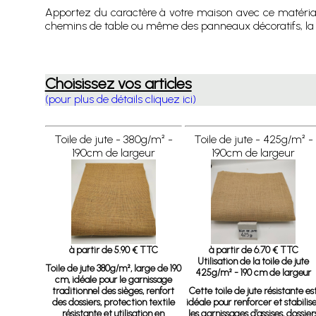
Apportez du caractère à votre maison avec ce matériau 
chemins de table ou même des panneaux décoratifs, la toil
Choisissez vos articles
(pour plus de détails cliquez ici)
Toile de jute - 380g/m² -
Toile de jute - 425g/m² -
190cm de largeur
190cm de largeur
à partir de 5.90 € TTC
à partir de 6.70 € TTC
Utilisation de la toile de jute
Toile de jute 380g/m², large de 190
425g/m² - 190 cm de largeur
cm, idéale pour le garnissage
traditionnel des sièges, renfort
Cette toile de jute résistante es
des dossiers, protection textile
idéale pour renforcer et stabilis
résistante et utilisation en
les garnissages d’assises, dossier