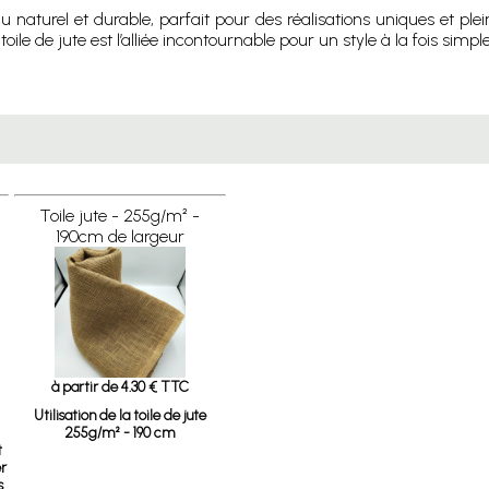
naturel et durable, parfait pour des réalisations uniques et ple
e de jute est l’alliée incontournable pour un style à la fois simple
Toile jute - 255g/m² -
190cm de largeur
à partir de 4.30 € TTC
Utilisation de la toile de jute
255g/m² - 190 cm
t
er
s