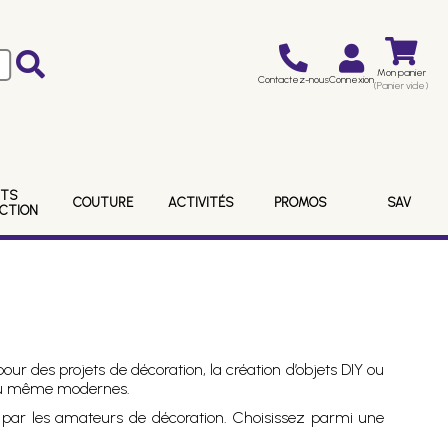
Mon panier
Contactez-nous
Connexion
(Panier vide)
ITS
COUTURE
ACTIVITÉS
PROMOS
SAV
ECTION
our des projets de décoration, la création d’objets DIY ou
s ou même modernes.
ue par les amateurs de décoration. Choisissez parmi une