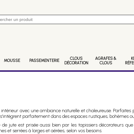
CLOUS
AGRAFES &
K
MOUSSE
PASSEMENTERIE
DÉCORATION
CLOUS
RÉF
 intérieur avec une ambiance naturelle et chaleureuse. Parfaites p
rel s'intègrent parfaitement dans des espaces rustiques, bohème
e de jute est prisée aussi bien par les tapissiers décorateurs q
 et serrées à larges et aérées, selon vos besoins.