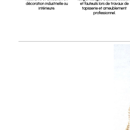
décoration industrielle ou
et fauteuils lors de travaux de
intérieure.
tapisserie et ameublement
professionnel.