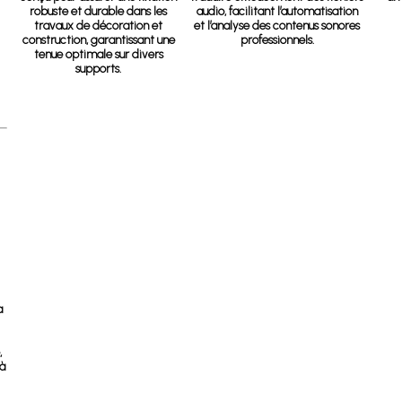
robuste et durable dans les
audio, facilitant l’automatisation
travaux de décoration et
et l’analyse des contenus sonores
construction, garantissant une
professionnels.
tenue optimale sur divers
supports.
a
,
 à