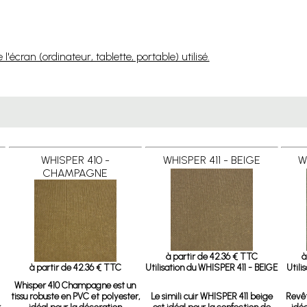
'écran (ordinateur, tablette, portable) utilisé.
WHISPER 410 -
WHISPER 411 - BEIGE
W
CHAMPAGNE
à partir de 42.36 € TTC
à
à partir de 42.36 € TTC
Utilisation du WHISPER 411 - BEIGE
Utili
Whisper 410 Champagne
est un
tissu robuste en PVC et polyester,
Le simili cuir WHISPER 411 beige
Revê