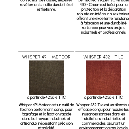
confection de housses, sièges et
Ce tissu technique PVC Whispe
revêtements, il allie durabilité et
430 - Cream est idéal pour la
esthétisme.
protection et la décoration
robuste en intérieur ou extérieur
offrant une excellente résistanc
à l'abrasion et une durabilité
renforcée pour vos projets
industriels et professionnels.
WHISPER 491 - METEOR
WHISPER 432 - TILE
à partir de 42.36 € TTC
à partir de 42.36 € TTC
Whisper 491 Meteor
est un outil de
Whisper 432 Tile
est un silencieu
fixation performant, conçu pour
efficace conçu pour réduire les
l’agrafage et la fixation rapide
nuisances sonores dans les
dans les travaux industriels et
installations industrielles et
artisanaux nécessitant précision
commerciales, assurant un
et solidité.
environnement calme lors de