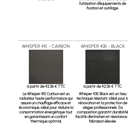
l’utilisation d’équipements de
fixation et outillage.
WHISPER 415 - CARBON
WHISPER 435 - BLACK
à partir de 42.36 € TTC
à partir de 42.36 € TTC
Le Whisper 415 Carbon est un
Whisper 435 Black
est un tissu
radiateur haute performance qui
technique résistant, idéal pour l
assure un chauffage efficace et
rénovation et la protection de
économique, idéal pour réduire la
sièges professionnels. Sa
consommation énergétique tout
composition garantit durabilité
en garantissant un confort
facilité d'entretien et résistance
thermique optimal.
l'abrasion élevée.