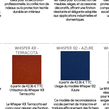
r
idéal pour la décoration
est idéal pour la confection de
idéa
professionnelle, la confection de
meubles, sièges, et accessoires
protec
rideaux ou la protection textile
décoratifs, offrant une finition
compos
,
durable en intérieur.
résistante et élégante adaptée
excel
e
aux applications industrielles et
u
domestiques.
WHISPER 431 -
WHISPER 132 - AZURE
WH
TERRACOTA
à partir de 42.36 € TTC
à
à partir de 42.36 € TTC
Usage du modèle Whisper 132
x
Le WHI
Utilisation du Whisper 431
Azure
rési
Terracotta
pour l
Ce modèle de reconnaissance
exigea
Le Whisper 431 Terracotta est
vocale permet de transcrire et
et 
conçu pour assurer une fixation
traduire efficacement des fichiers
am