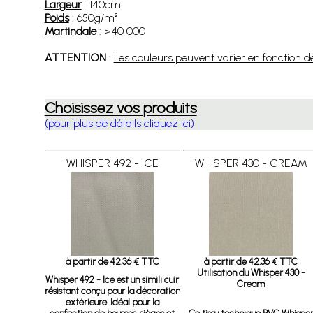
Largeur
: 140cm
Poids
: 650g/m²
Martindale
: >40 000
ATTENTION
:
Les couleurs peuvent varier en fonction de l
Choisissez vos produits
(pour plus de détails cliquez ici)
WHISPER 492 - ICE
WHISPER 430 - CREAM
à partir de 42.36 € TTC
à partir de 42.36 € TTC
Utilisation du Whisper 430 -
Whisper 492 - Ice
est un simili cuir
Cream
résistant conçu pour la décoration
extérieure. Idéal pour la