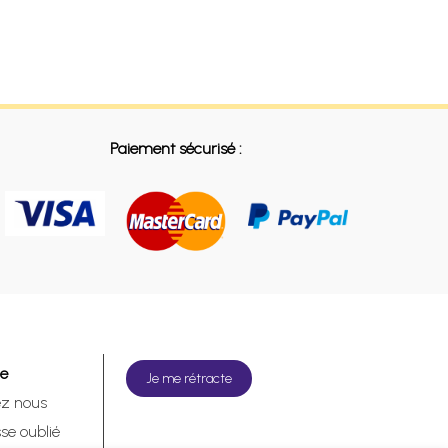
Paiement sécurisé :
de
Je me rétracte
ez nous
se oublié