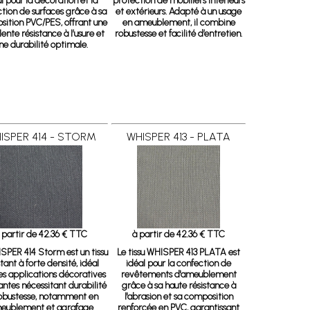
l pour la décoration et la
protection de mobiliers intérieurs
tion de surfaces grâce à sa
et extérieurs. Adapté à un usage
ition PVC/PES, offrant une
en ameublement, il combine
lente résistance à l’usure et
robustesse et facilité d’entretien.
ne durabilité optimale.
ISPER 414 - STORM
WHISPER 413 - PLATA
 partir de 42.36 € TTC
à partir de 42.36 € TTC
SPER 414 Storm est un tissu
Le tissu WHISPER 413 PLATA est
stant à forte densité, idéal
idéal pour la confection de
es applications décoratives
revêtements d'ameublement
ntes nécessitant durabilité
grâce à sa haute résistance à
robustesse, notamment en
l'abrasion et sa composition
eublement et agrafage
renforcée en PVC, garantissant