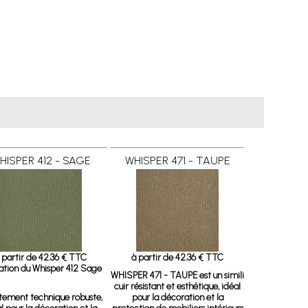
HISPER 412 - SAGE
WHISPER 471 - TAUPE
 partir de 42.36 € TTC
à partir de 42.36 € TTC
sation du Whisper 412 Sage
WHISPER 471 - TAUPE
est un simili
cuir résistant et esthétique, idéal
tement technique robuste,
pour la décoration et la