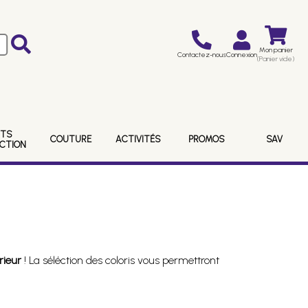
Mon panier
Contactez-nous
Connexion
(Panier vide)
ITS
COUTURE
ACTIVITÉS
PROMOS
SAV
ECTION
rieur
! La séléction des coloris vous permettront