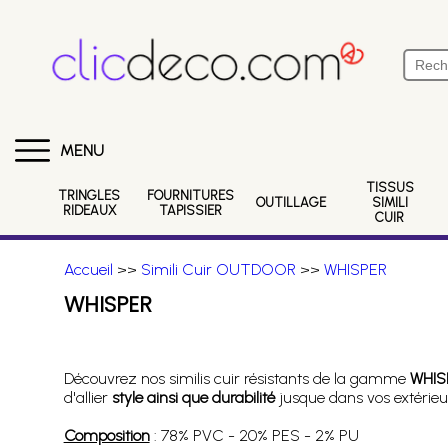
MENU
TISSUS
TRINGLES
FOURNITURES
OUTILLAGE
SIMILI
RIDEAUX
TAPISSIER
CUIR
Accueil
>>
Simili Cuir OUTDOOR
>>
WHISPER
WHISPER
Découvrez nos similis cuir résistants de la gamme
WHIS
d'allier
style ainsi que durabilité
jusque dans vos extérieu
Composition
: 78% PVC - 20% PES - 2% PU