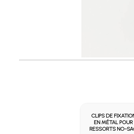
FIXATION
CORDE À GUINDER
L POUR
- POLYESTER
 NO-SAG