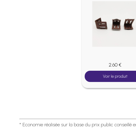
1.10 €
 €
Voir le produit
roduit
* Economie réalisée sur la base du prix public conseillé 