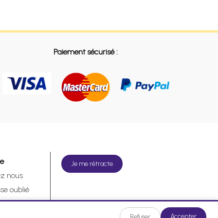
Paiement sécurisé :
de
Je me rétracte
ez nous
se oublié
tracte
Accepter
Refuser