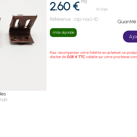
2.60 €
TTC
10 clips
Référence :
clip-nocl-10
Quanti
Article disponible
Ajo
Pour récompenser votre fidélité en achetant ce produi
d'achat de
0.05 € TTC
valable sur votre prochaine co
les
ndir