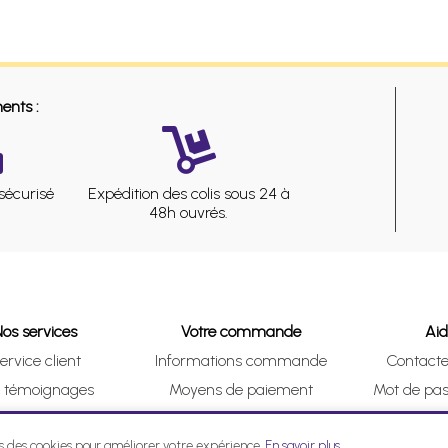
ents :
sécurisé
Expédition des colis sous 24 à
48h ouvrés.
Nos services
Votre commande
Ai
ervice client
Informations commande
Contact
s témoignages
Moyens de paiement
Mot de pas
& Collect (DRIVE)
Suivre vos achats
Je me ré
ns des cookies pour améliorer votre expérience.
En savoir plus