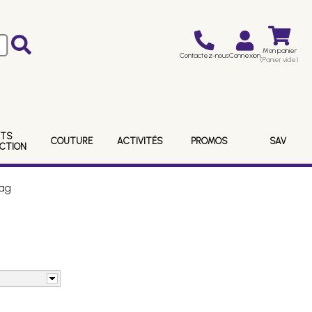
Mon panier
Contactez-nous
Connexion
(Panier vide)
ITS
COUTURE
ACTIVITÉS
PROMOS
SAV
ECTION
sag