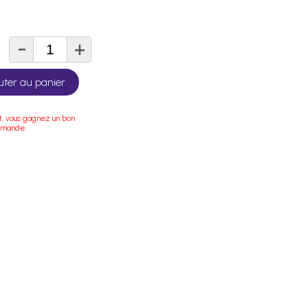
-
+
té
uter au panier
t, vous gagnez un bon
mmande.