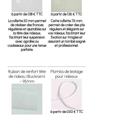
à partir de 1.08 € TTC
à partir de 1.36 € TTC
La ruflette 50 mm permet
Cette ruflette 76 mm
de réaliser des fronces
permet de créer des plis
régulières et ajustables sur
réguliers et élégants sur
la tête des rideaux,
vos rideaux, facilitant leur
facilitant leur suspension
fixation sur tringles et
avec agrafes ou
assurant un tombé soigné
coulisseaux pour une tenue
et professionnel.
parfaite.
Ruban de renfort tête
Plombs de lestage
de rideau (Buckram)
pour rideaux
- 95mm
à partir de 0.50 € TTC