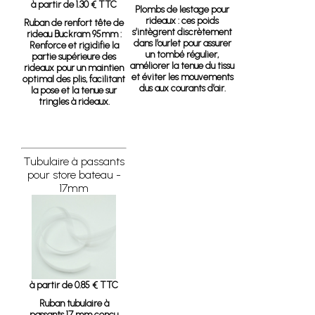
à partir de 1.30 € TTC
Plombs de lestage pour
rideaux :
ces poids
Ruban de renfort tête de
s’intègrent discrètement
rideau Buckram 95mm :
dans l’ourlet pour assurer
Renforce et rigidifie la
un tombé régulier,
partie supérieure des
améliorer la tenue du tissu
rideaux pour un maintien
et éviter les mouvements
optimal des plis, facilitant
dus aux courants d’air.
la pose et la tenue sur
tringles à rideaux.
Tubulaire à passants
pour store bateau -
17mm
à partir de 0.85 € TTC
Ruban tubulaire à
passants 17 mm
conçu