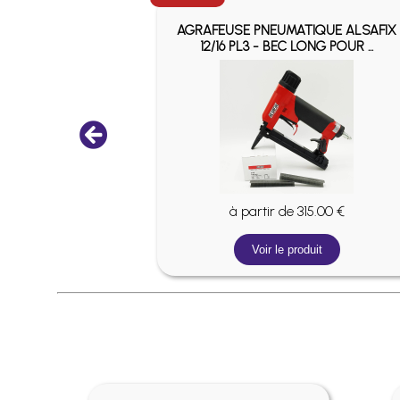
QUE ALSAFIX
AGRAFEUSE PNEUMATIQUE ALSAFIX
NG POUR ...
12/16 PL3 - BEC LONG POUR ...
5.00 €
à partir de 315.00 €
it
Voir le produit