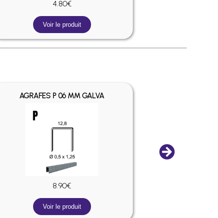
4.80€
Voir le produit
V
AGRAFES P 06 MM GALVA
AGRAFES
8.90€
Voir le produit
V