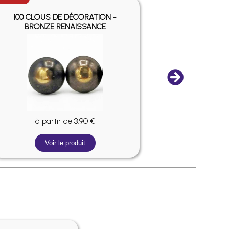
100 CLOUS DE DÉCORATION -
100 CLOUS D
BRONZE RENAISSANCE
à partir de 3.90 €
à pa
Voir le produit
V