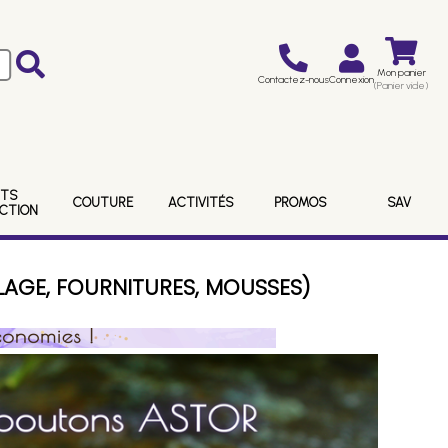
Mon panier
Contactez-nous
Connexion
(Panier vide)
ITS
COUTURE
ACTIVITÉS
PROMOS
SAV
ECTION
LAGE, FOURNITURES, MOUSSES)