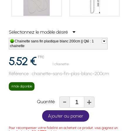
Sélectionnez le modèle désiré
Chainette sans fin plastique blanc 200cm || Qté : 1
chainette
5.52 €
TTC
1 chainette
Référence :
chainette-sans-fin-plas-blanc-200cm
Article disponible
-
+
Quantité
Ajouter au panier
Pour récompenser votre fidélité en achetant ce produit, vous gagnez un