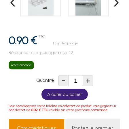
0.90 €
TTC
1 clip de guidage
Référence :
clip-guidage-msb-t2
Article disponible
-
+
Quantité
Ajouter au panier
Pour récompenser votre fidélité en achetant ce produit, vous gagnez un
bon d'achat de
0.02 € TTC
valable sur votre prochaine commande.
Caractéristiques
Postez le premier