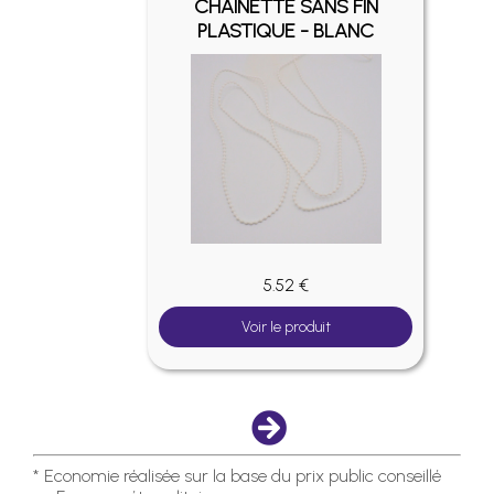
FIN -
CHAINETTE SANS FIN
É
PLASTIQUE - BLANC
5.52 €
Voir le produit
* Economie réalisée sur la base du prix public conseillé