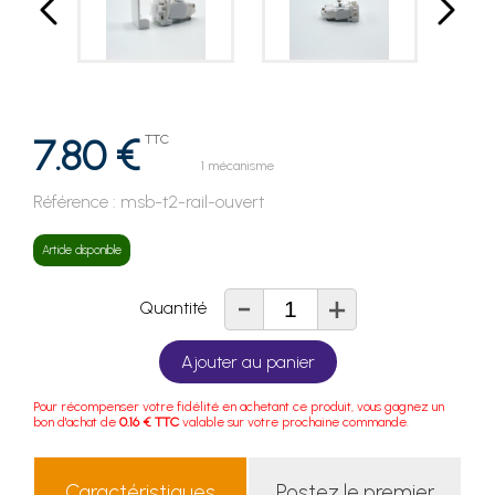
7.80 €
TTC
1 mécanisme
Référence :
msb-t2-rail-ouvert
Article disponible
-
+
Quantité
Ajouter au panier
Pour récompenser votre fidélité en achetant ce produit, vous gagnez un
bon d'achat de
0.16 € TTC
valable sur votre prochaine commande.
Caractéristiques
Postez le premier