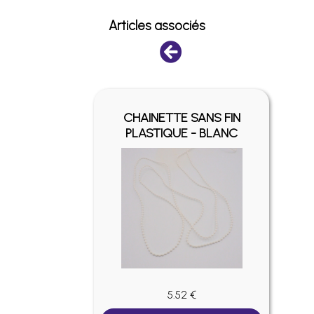
Articles associés
FIN -
CHAINETTE SANS FIN
É
PLASTIQUE - BLANC
5.52 €