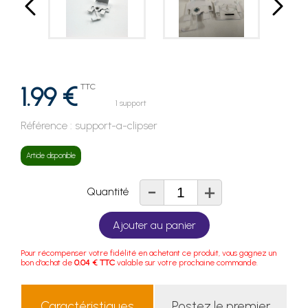
1.99 €
TTC
1 support
Référence :
support-a-clipser
Article disponible
-
+
Quantité
Ajouter au panier
Pour récompenser votre fidélité en achetant ce produit, vous gagnez un
bon d'achat de
0.04 € TTC
valable sur votre prochaine commande.
Caractéristiques
Postez le premier