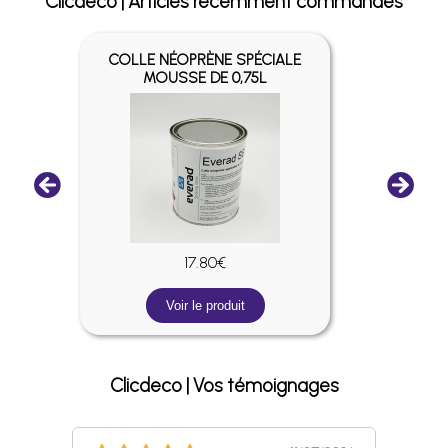
Clicdeco | Articles récemment commandés
COLLE NÉOPRÈNE SPÉCIALE
AG
MOUSSE DE 0,75L
17.80€
Voir le produit
Clicdeco | Vos témoignages