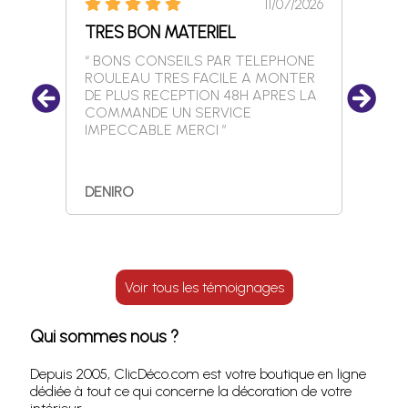
11/07/2026
TRES BON MATERIEL
diam
5/2026
“ BONS CONSEILS PAR TELEPHONE
“ Supe
ROULEAU TRES FACILE A MONTER
classe
DE PLUS RECEPTION 48H APRES LA
COMMANDE UN SERVICE
IMPECCABLE MERCI ”
DENIRO
domin
Voir tous les témoignages
Qui sommes nous ?
Depuis 2005, ClicDéco.com est votre boutique en ligne
dédiée à tout ce qui concerne la décoration de votre