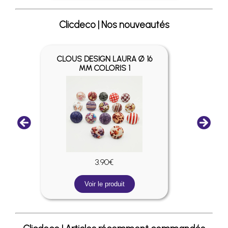
Clicdeco | Nos nouveautés
100
CLOUS DESIGN LAURA Ø 16
NE
MM COLORIS 1
3.90€
Voir le produit