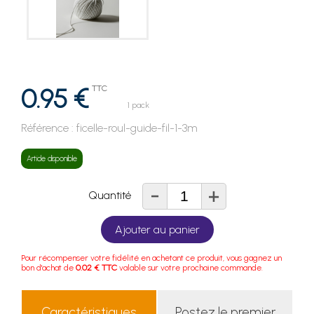
0.95 €
TTC
1 pack
Référence :
ficelle-roul-guide-fil-1-3m
Article disponible
-
+
Quantité
Ajouter au panier
Pour récompenser votre fidélité en achetant ce produit, vous gagnez un
bon d'achat de
0.02 € TTC
valable sur votre prochaine commande.
Caractéristiques
Postez le premier