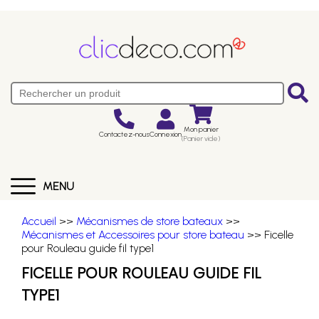
Mon panier
Contactez-nous
Connexion
(Panier vide)
MENU
Accueil
>>
Mécanismes de store bateaux
>>
Mécanismes et Accessoires pour store bateau
>> Ficelle
pour Rouleau guide fil type1
FICELLE POUR ROULEAU GUIDE FIL
TYPE1