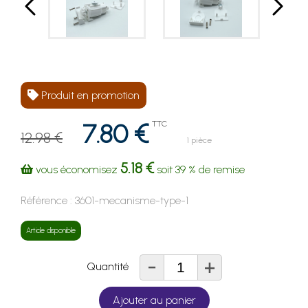
Produit en promotion
7.80 €
TTC
12.98 €
1 pièce
5.18 €
vous économisez
soit
39 %
de remise
Référence :
3601-mecanisme-type-1
Article disponible
-
+
Quantité
Ajouter au panier