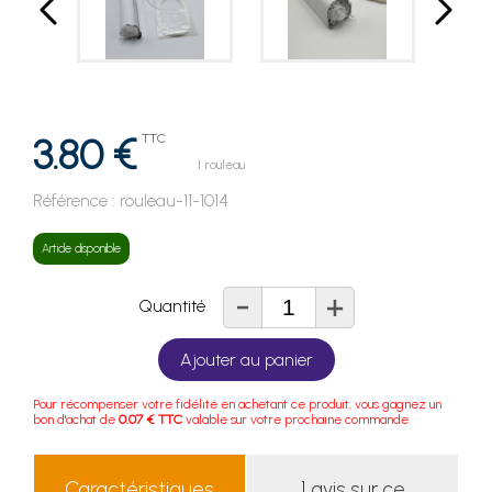
3.80 €
TTC
1 rouleau
Référence :
rouleau-11-1014
Article disponible
-
+
Quantité
Ajouter au panier
Pour récompenser votre fidélité en achetant ce produit, vous gagnez un
bon d'achat de
0.07 € TTC
valable sur votre prochaine commande.
Caractéristiques
1 avis sur ce