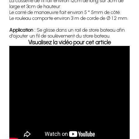
La cassette de fil fait environ 12cm de long sur 3cm de
large et 3cm de hauteur.
Le carré de manœuvre fait environ 5 * 5mm de côté.
Le rouleau comporte environ 3 m de corde de Ø 1.2 mm.
Application :
Se glisse dans un rail de store bateau afin
d'ajouter un fil de soulèvement du store bateau.
Visualisez la vidéo pour cet article