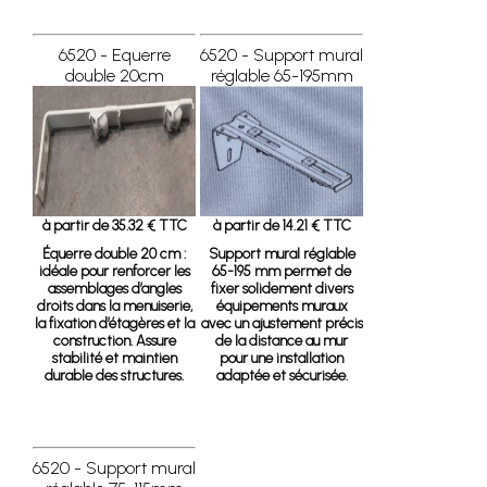
6520 - Equerre
6520 - Support mural
double 20cm
réglable 65-195mm
à partir de 35.32 € TTC
à partir de 14.21 € TTC
Équerre double 20 cm
:
Support mural réglable
idéale pour renforcer les
65-195 mm
permet de
assemblages d’angles
fixer solidement divers
droits dans la menuiserie,
équipements muraux
la fixation d’étagères et la
avec un ajustement précis
construction. Assure
de la distance au mur
stabilité et maintien
pour une installation
durable des structures.
adaptée et sécurisée.
6520 - Support mural