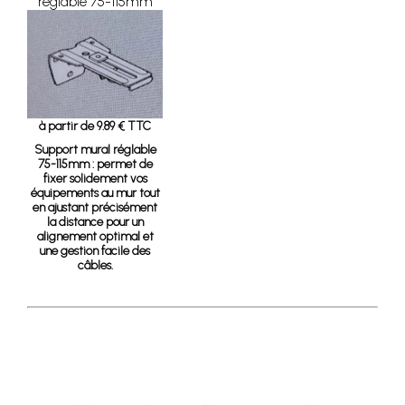
réglable 75-115mm
à partir de 9.89 € TTC
Support mural réglable
75-115mm :
permet de
fixer solidement vos
équipements au mur tout
en ajustant précisément
la distance pour un
alignement optimal et
une gestion facile des
câbles.