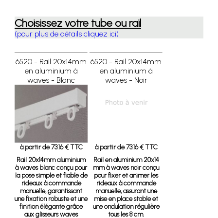
Choisissez votre tube ou rail
(pour plus de détails cliquez ici)
6520 - Rail 20x14mm
6520 - Rail 20x14mm
en aluminium à
en aluminium à
waves - Blanc
waves - Noir
à partir de 73.16 € TTC
à partir de 73.16 € TTC
Rail 20x14mm aluminium
Rail en aluminium 20x14
à waves blanc
conçu pour
mm à waves noir
conçu
la pose simple et fiable de
pour fixer et animer les
rideaux à commande
rideaux à commande
manuelle, garantissant
manuelle, assurant une
une fixation robuste et une
mise en place stable et
finition élégante grâce
une ondulation régulière
aux glisseurs waves
tous les 8 cm.