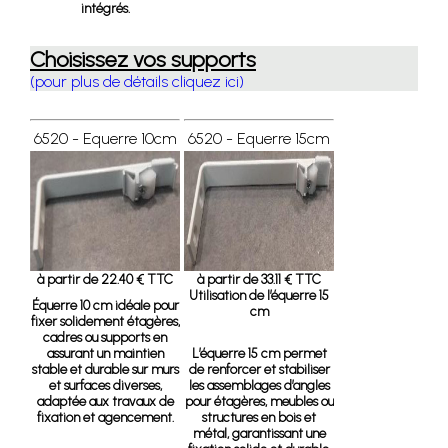
intégrés.
Choisissez vos supports
(pour plus de détails cliquez ici)
6520 - Equerre 10cm
6520 - Equerre 15cm
à partir de 22.40 € TTC
à partir de 33.11 € TTC
Utilisation de l’équerre 15
Équerre 10 cm
idéale pour
cm
fixer solidement étagères,
cadres ou supports en
assurant un maintien
L’équerre 15 cm permet
stable et durable sur murs
de renforcer et stabiliser
et surfaces diverses,
les assemblages d’angles
adaptée aux travaux de
pour étagères, meubles ou
fixation et agencement.
structures en bois et
métal, garantissant une