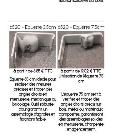
fixation solide et durable.
6520 - Equerre 3,5cm
6520 - Equerre 7,5cm
à partir de 5.88 € TTC
à partir de 19.02 € TTC
Utilisation de l’équerre 75
Équerre 35 cm
idéale pour
cm
réaliser des mesures
précises et tracer des
angles droits en
L’équerre 75 cm sert à
menuiserie, mécanique ou
vérifier et tracer des
bricolage. Outil robuste
angles droits précis sur
pour garantir un
bois, métal ou matériaux
assemblage d’agrafes et
composites, garantissant
fixations fiable.
des assemblages solides
en menuiserie, charpente
et agencement.